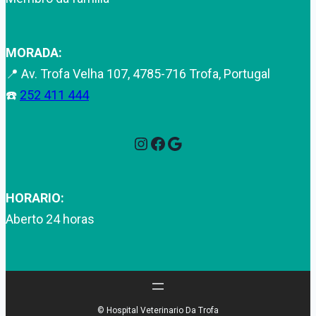
MORADA:
📍 Av. Trofa Velha 107, 4785-716 Trofa, Portugal
☎️
252 411 444
Instagram
Facebook
Google
HORARIO:
Aberto 24 horas
© Hospital Veterinario Da Trofa