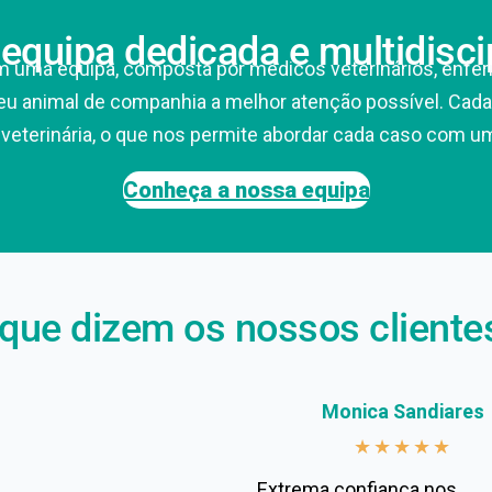
quipa dedicada e multidisci
 uma equipa, composta por médicos veterinários, enfermei
u animal de companhia a melhor atenção possível. Cada 
 veterinária, o que nos permite abordar cada caso com u
Conheça a nossa equipa
que dizem os nossos client
Monica Sandiares
★
★
★
★
★
Extrema confiança nos