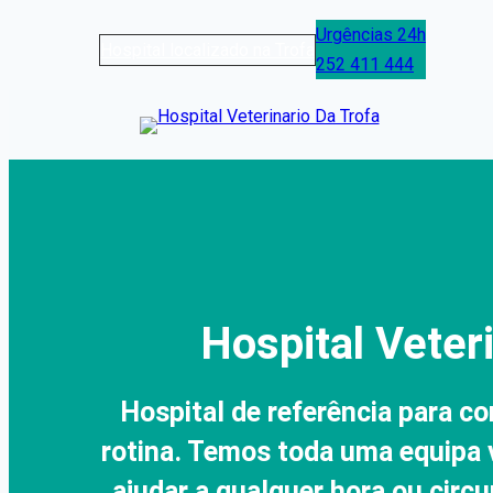
Skip
Urgências 24h
Hospital localizado na Trofa
to
252 411 444
content
Hospital Veter
Hospital de referência para co
rotina. Temos toda uma equipa 
ajudar a qualquer hora ou circ