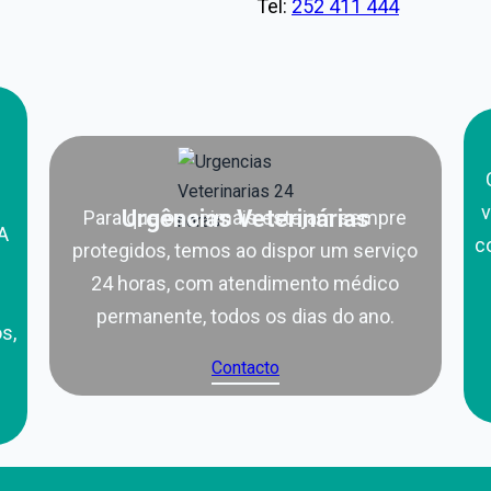
Tel:
252 411 444
v
Urgências Veterinárias
Para que os animais estejam sempre
A
c
protegidos, temos ao dispor um serviço
24 horas, com atendimento médico
permanente, todos os dias do ano.
s,
Contacto