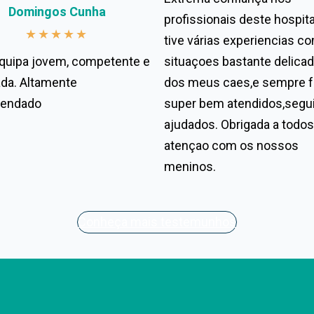
Domingos Cunha
profissionais deste hospita
★
★
★
★
★
tive várias experiencias c
quipa jovem, competente e
situaçoes bastante delica
da. Altamente
dos meus caes,e sempre 
endado
super bem atendidos,segu
ajudados. Obrigada a todos
atençao com os nossos
meninos.
Conheça mais testemunhos