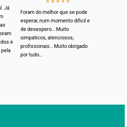
★
★
★
★
★
l. Já
Foram do melhor que se pode
om
esperar, num momento dificil e
das
de desespero… Muito
foram
simpaticos, atenciosos,
idos e
profissionais… Muito obrigado
 pela
por tudo…