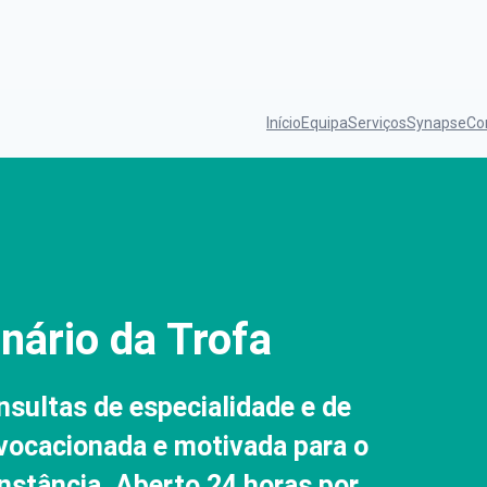
Início
Equipa
Serviços
Synapse
Co
inário da Trofa
nsultas de especialidade e de
vocacionada e motivada para o
unstância. Aberto 24 horas por