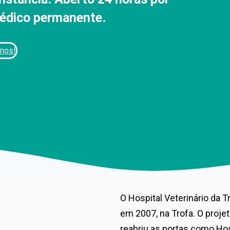
médico permanente.
-nos!
O Hospital Veterinário da T
em 2007, na Trofa. O projet
reabriu as portas como Hos